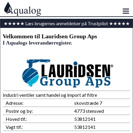
★★★★★ Læs brugernes anmeldelser på Trustpilot ★★★★★
Velkommen til Lauridsen Group Aps
I Aqualogs leverandørregister.
Industri ventiler samt handel og import af filtre
Adresse:
skovstræde 7
Postnr og by:
4773 stensved
Hoved tlf.:
53812141
Vagt tlf.:
53812141