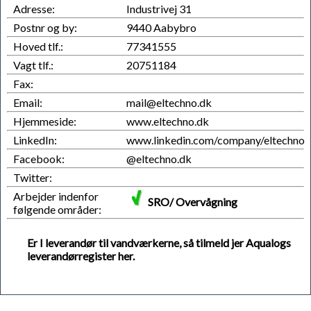
Adresse:
Industrivej 31
Postnr og by:
9440 Aabybro
Hoved tlf.:
77341555
Vagt tlf.:
20751184
Fax:
Email:
mail@eltechno.dk
Hjemmeside:
www.eltechno.dk
LinkedIn:
www.linkedin.com/company/eltechno
Facebook:
@eltechno.dk
Twitter:
Arbejder indenfor
SRO/ Overvågning
følgende områder:
Er I leverandør til vandværkerne, så tilmeld jer Aqualogs
leverandørregister her.