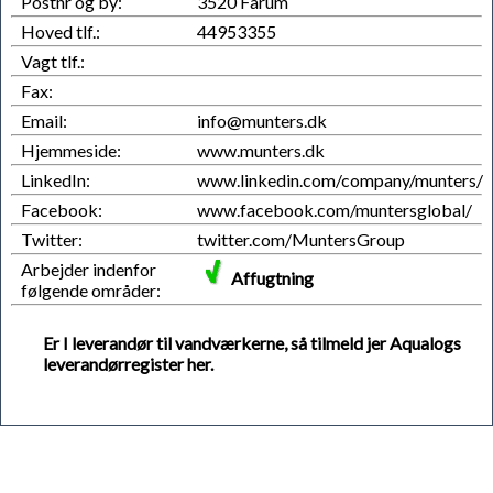
Postnr og by:
3520 Farum
Hoved tlf.:
44953355
Vagt tlf.:
Fax:
Email:
info@munters.dk
Hjemmeside:
www.munters.dk
LinkedIn:
www.linkedin.com/company/munters/
Facebook:
www.facebook.com/muntersglobal/
Twitter:
twitter.com/MuntersGroup
Arbejder indenfor
Affugtning
følgende områder:
Er I leverandør til vandværkerne, så tilmeld jer Aqualogs
leverandørregister her.