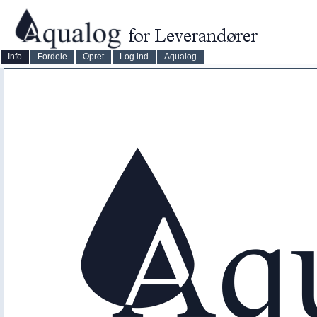
Info
Fordele
Opret
Log ind
Aqualog