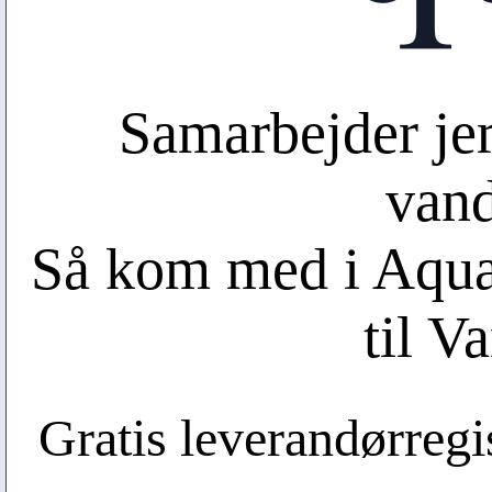
Samarbejder je
van
Så kom med i Aqual
til V
Gratis leverandørregis